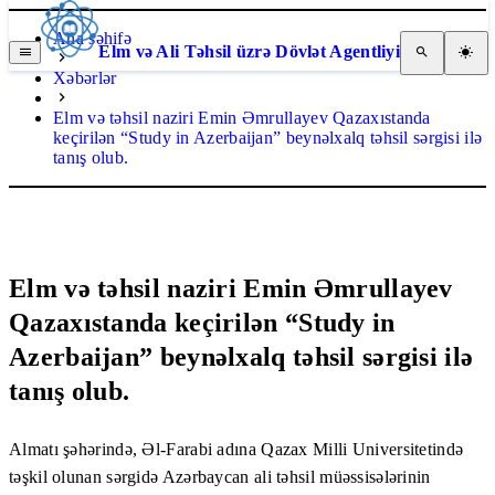
Ana səhifə
Elm və Ali Təhsil üzrə Dövlət Agentliyi
Xəbərlər
Elm və təhsil naziri Emin Əmrullayev Qazaxıstanda
keçirilən “Study in Azerbaijan” beynəlxalq təhsil sərgisi ilə
tanış olub.
Elm və təhsil naziri Emin Əmrullayev
Qazaxıstanda keçirilən “Study in
Azerbaijan” beynəlxalq təhsil sərgisi ilə
tanış olub.
Almatı şəhərində, Əl-Farabi adına Qazax Milli Universitetində
təşkil olunan sərgidə Azərbaycan ali təhsil müəssisələrinin