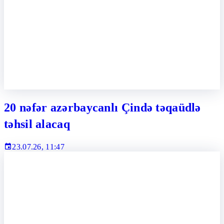
20 nəfər azərbaycanlı Çində təqaüdlə
təhsil alacaq
23.07.26, 11:47