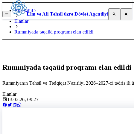
Ana səhifə
Elm və Ali Təhsil üzrə Dövlət Agentliyi
Elanlar
Rumıniyada təqaüd proqramı elan edildi
Rumıniyada təqaüd proqramı elan edildi
Rumıniyanın Təhsil və Tədqiqat Nazirliyi 2026–2027-ci tədris ili 
Elanlar
13.02.26, 09:27