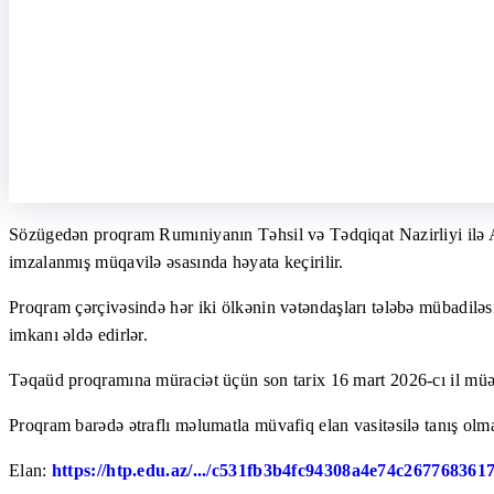
Sözügedən proqram Rumıniyanın Təhsil və Tədqiqat Nazirliyi ilə Az
imzalanmış müqavilə əsasında həyata keçirilir.
Proqram çərçivəsində hər iki ölkənin vətəndaşları tələbə mübadiləsi 
imkanı əldə edirlər.
Təqaüd proqramına müraciət üçün son tarix 16 mart 2026-cı il müə
Proqram barədə ətraflı məlumatla müvafiq elan vasitəsilə tanış o
Elan:
https://htp.edu.az/.../c531fb3b4fc94308a4e74c267768361