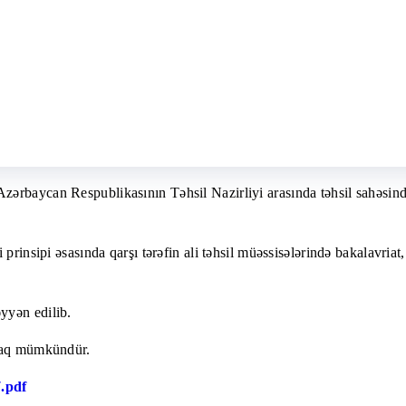
ərbaycan Respublikasının Təhsil Nazirliyi arasında təhsil sahəsind
prinsipi əsasında qarşı tərəfin ali təhsil müəssisələrində bakalavriat
yyən edilib.
lmaq mümkündür.
7.pdf