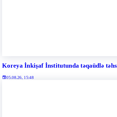
Koreya İnkişaf İnstitutunda təqaüdlə təhs
05.08.26, 15:48