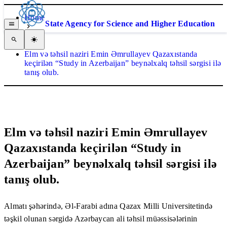
Home
State Agency for Science and Higher Education
News
Elm və təhsil naziri Emin Əmrullayev Qazaxıstanda
keçirilən “Study in Azerbaijan” beynəlxalq təhsil sərgisi ilə
tanış olub.
Elm və təhsil naziri Emin Əmrullayev
Qazaxıstanda keçirilən “Study in
Azerbaijan” beynəlxalq təhsil sərgisi ilə
tanış olub.
Almatı şəhərində, Əl-Farabi adına Qazax Milli Universitetində
təşkil olunan sərgidə Azərbaycan ali təhsil müəssisələrinin