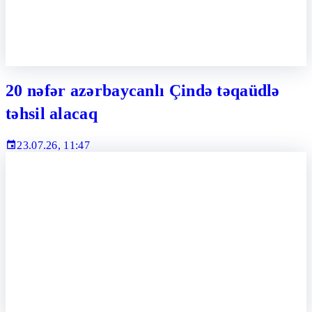
20 nəfər azərbaycanlı Çində təqaüdlə
təhsil alacaq
23.07.26, 11:47