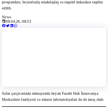
proqramları, beynəlxalq əməkdaşlıq və təqaüd imkanları təqdim
edilib.
News
08.04.26, 08:53
Səfər çərçivəsində nümayəndə heyəti Farabi Hub İnnovasiya
Mərkəzinin fəaliyyəti və müasir laboratoriyaları ilə də tanış olub.