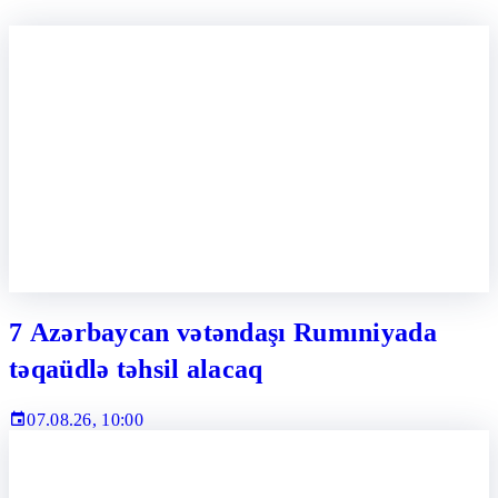
7 Azərbaycan vətəndaşı Rumıniyada
təqaüdlə təhsil alacaq
07.08.26, 10:00