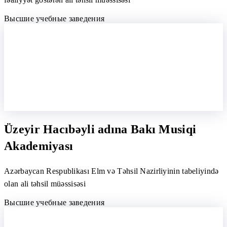
Высшие учебные заведения
Üzeyir Hacıbəyli adına Bakı Musiqi
Akademiyası
Azərbaycan Respublikası Elm və Təhsil Nazirliyinin tabeliyində
olan ali təhsil müəssisəsi
Высшие учебные заведения