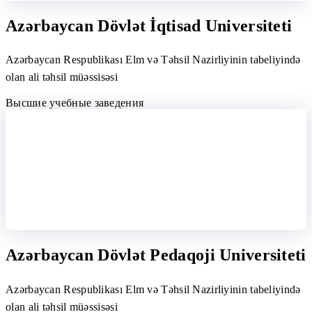
Azərbaycan Dövlət İqtisad Universiteti
Azərbaycan Respublikası Elm və Təhsil Nazirliyinin tabeliyində
olan ali təhsil müəssisəsi
Высшие учебные заведения
Azərbaycan Dövlət Pedaqoji Universiteti
Azərbaycan Respublikası Elm və Təhsil Nazirliyinin tabeliyində
olan ali təhsil müəssisəsi