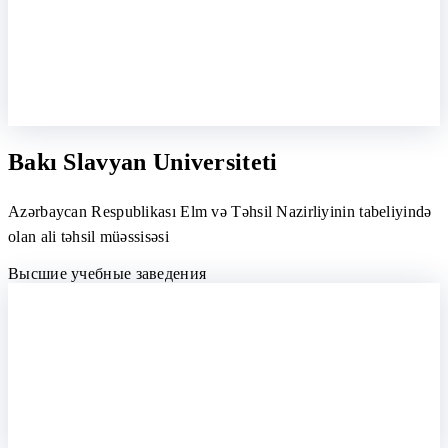
Bakı Slavyan Universiteti
Azərbaycan Respublikası Elm və Təhsil Nazirliyinin tabeliyində
olan ali təhsil müəssisəsi
Высшие учебные заведения