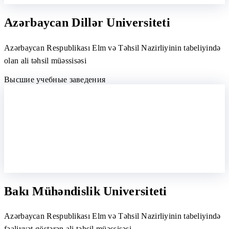
Azərbaycan Dillər Universiteti
Azərbaycan Respublikası Elm və Təhsil Nazirliyinin tabeliyində
olan ali təhsil müəssisəsi
Высшие учебные заведения
Bakı Mühəndislik Universiteti
Azərbaycan Respublikası Elm və Təhsil Nazirliyinin tabeliyində
fəaliyyət göstərən ali təhsil müəssisəsi